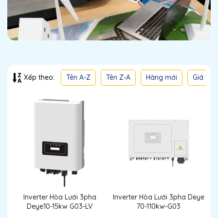
Tên A-Z
Tên Z-A
Hàng mới
Giá thấ
Xếp theo:
Inverter Hòa Lưới 3pha
Inverter Hòa Lưới 3pha Deye
Deye10-15kw G03-LV
70-110kw-G03