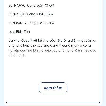
SUN-70K-G: Công suất 70 kW
SUN-75K-G: Công suất 75 kW
SUN-80K-G: Công suất 80 kW
Loại Biến Tần:
Ba Pha: Được thiết kế cho các hệ thống điện mặt trời ba
pha, phù hợp cho các ứng dụng thương mại và công
nghiệp quy mô lớn, nơi yêu cầu phân phối điện hiệu quả
và ổn định.
MPPT: Trang bị 4 MPPT (Maximum Power Point Tracking),
cho phép tối ưu hóa hiệu suất từ nhiều chuỗi tấm pin
mặt trời độc lập. Công nghệ MPPT bốn giúp cải thiện
khả năng thu thập năng lượng, giảm thiểu tổn thất và
tối ưu hóa hiệu quả hệ thống trong các điều kiện ánh
Xem thêm
sáng không đồng đều hoặc khi có bóng râm.
Tính Năng Nổi Bật: