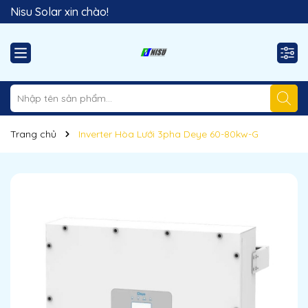
Nisu Solar xin chào!
Hãy sử dụng năng lượng sạch!
Trang chủ
Inverter Hòa Lưới 3pha Deye 60-80kw-G