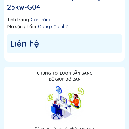
25kw-G04
Tình trạng:
Còn hàng
Mã sản phẩm:
Đang cập nhật
Liên hệ
CHÚNG TÔI LUÔN SẴN SÀNG
ĐỂ GIÚP ĐỠ BẠN
Để được hỗ trợ tốt nhất. Hãy gọi