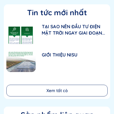
Hiệu Suất Cao: Biến tần cung cấp hiệu suất chuyển đổi
năng lượng cao, giúp tối đa hóa sản lượng điện từ hệ
Tin tức mới nhất
thống tấm pin mặt trời.
Độ Tin Cậy: Được thiết kế với linh kiện chất lượng cao và
công nghệ tiên tiến, đảm bảo hoạt động ổn định và bền
TẠI SAO NÊN ĐẦU TƯ ĐIỆN
bỉ trong nhiều năm.
MẶT TRỜI NGAY GIAI ĐOẠN
NÀY?
2. Công Nghệ MPPT Đôi
Hai MPPT: Công nghệ MPPT đôi cho phép tối ưu hóa thu
GIỚI THIỆU NISU
thập năng lượng từ hai chuỗi tấm pin mặt trời khác
nhau, cải thiện hiệu suất hệ thống và giảm thiểu tổn thất
do ánh sáng không đồng đều hoặc khi có bóng râm.
3. Thiết Kế Đặc Thù Ba Pha
Ba Pha: Đảm bảo cung cấp hiệu suất ổn định và hiệu
quả cho các ứng dụng thương mại và công nghiệp quy
Xem tất cả
mô lớn, với khả năng phân phối điện đều và hiệu quả.
4. Bảo Vệ Toàn Diện