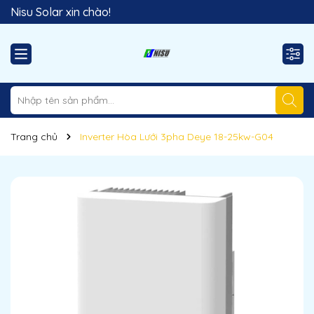
Nisu Solar xin chào!
Hãy sử dụng năng lượng sạch!
Trang chủ
Inverter Hòa Lưới 3pha Deye 18-25kw-G04