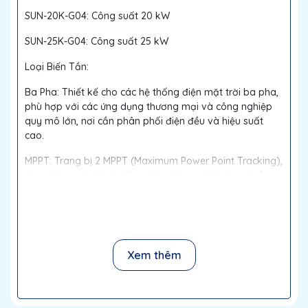
SUN-20K-G04: Công suất 20 kW
SUN-25K-G04: Công suất 25 kW
Loại Biến Tần:
Ba Pha: Thiết kế cho các hệ thống điện mặt trời ba pha,
phù hợp với các ứng dụng thương mại và công nghiệp
quy mô lớn, nơi cần phân phối điện đều và hiệu suất
cao.
MPPT: Trang bị 2 MPPT (Maximum Power Point Tracking),
cho phép quản lý và tối ưu hóa hiệu suất từ hai chuỗi
tấm pin mặt trời độc lập. Công nghệ MPPT đôi giúp tối
ưu hóa việc thu thập năng lượng và giảm thiểu tổn thất
do sự khác biệt về ánh sáng hoặc bóng râm giữa các
chuỗi.
Xem thêm
Tính Năng Nổi Bật:
1. Hiệu Suất Cao và Độ Tin Cậy