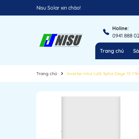
Nisu Solar xin chào!
Hãy sử dụng năng lượng sạch!
Holine:
0941 888 0
Trang chủ
Sả
Trang chủ
Inverter Hòa Lưới 3pha Deye 15-17