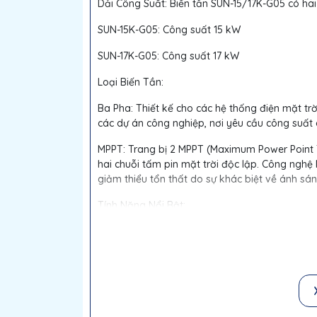
Dải Công Suất: Biến tần SUN-15/17K-G05 có hai
SUN-15K-G05: Công suất 15 kW
SUN-17K-G05: Công suất 17 kW
Loại Biến Tần:
Ba Pha: Thiết kế cho các hệ thống điện mặt tr
các dự án công nghiệp, nơi yêu cầu công suất 
MPPT: Trang bị 2 MPPT (Maximum Power Point Tr
hai chuỗi tấm pin mặt trời độc lập. Công nghệ
giảm thiểu tổn thất do sự khác biệt về ánh sá
Tính Năng Nổi Bật:
1. Hiệu Suất Cao và Độ Tin Cậy
Hiệu Suất Cao: Biến tần cung cấp hiệu suất chu
từ hệ thống tấm pin mặt trời.
Độ Tin Cậy: Được thiết kế với linh kiện chất l
định và bền bỉ trong suốt thời gian dài.