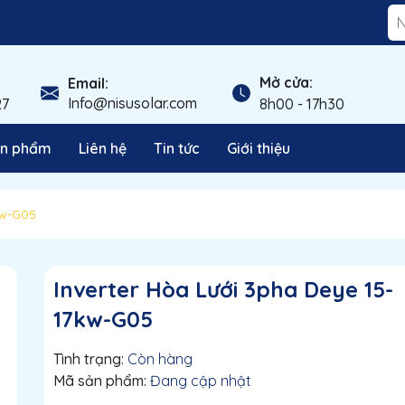
Mở cửa:
Email:
Info@nisusolar.com
27
8h00 - 17h30
n phẩm
Liên hệ
Tin tức
Giới thiệu
kw-G05
Inverter Hòa Lưới 3pha Deye 15-
17kw-G05
Tình trạng:
Còn hàng
Mã sản phẩm:
Đang cập nhật