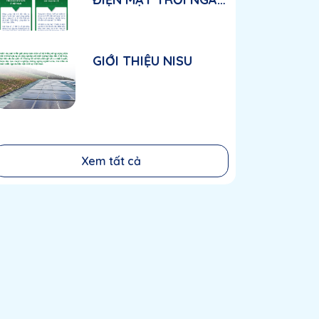
GIAI ĐOẠN NÀY?
GIỚI THIỆU NISU
Xem tất cả