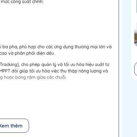
 mức công suất chính:
ời ba pha, phù hợp cho các ứng dụng thương mại lớn và
cao và phân phối điện đều.
acking), cho phép quản lý và tối ưu hóa hiệu suất từ
 MPPT đôi giúp tối ưu hóa việc thu thập năng lượng và
ng hoặc bóng râm giữa các chuỗi.
yển đổi năng lượng vượt trội, tối đa hóa sản lượng điện
Xem thêm
ượng cao và công nghệ tiên tiến, đảm bảo hoạt động ổn