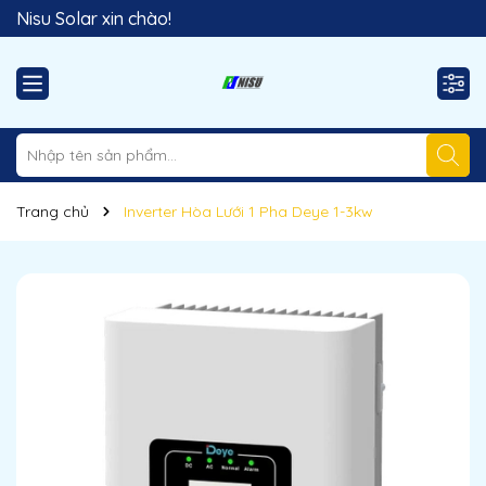
Nisu Solar xin chào!
Hãy sử dụng năng lượng sạch!
Trang chủ
Inverter Hòa Lưới 1 Pha Deye 1-3kw