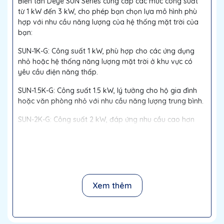
Biến tần Deye SUN Series cung cấp các mức công suất
từ 1 kW đến 3 kW, cho phép bạn chọn lựa mô hình phù
hợp với nhu cầu năng lượng của hệ thống mặt trời của
bạn:
SUN-1K-G: Công suất 1 kW, phù hợp cho các ứng dụng
nhỏ hoặc hệ thống năng lượng mặt trời ở khu vực có
yêu cầu điện năng thấp.
SUN-1.5K-G: Công suất 1.5 kW, lý tưởng cho hộ gia đình
hoặc văn phòng nhỏ với nhu cầu năng lượng trung bình.
SUN-2K-G: Công suất 2 kW, đáp ứng nhu cầu cao hơn
cho các hệ thống năng lượng mặt trời quy mô vừa.
SUN-2.5K-G: Công suất 2.5 kW, phù hợp cho các ứng
dụng với yêu cầu năng lượng lớn hơn.
SUN-3K-G: Công suất 3 kW, cung cấp năng lượng mạnh
Xem thêm
mẽ cho các hệ thống mặt trời lớn hơn hoặc các ứng
dụng có nhu cầu cao.
2. Công Nghệ Một Pha