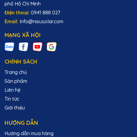
phố Hồ Chí Minh
Bảo vệ quá nhiệt: Ngăn ngừa hỏng hóc do nhiệt độ cao.
Điện thoại:
0941 888 027
7. Giám Sát Thông Minh
Email:
Info@nisusolar.com
Deye SUN Series hỗ trợ các tính năng giám sát thông
minh, cho phép bạn theo dõi hiệu suất của hệ thống
MẠNG XÃ HỘI
điện mặt trời một cách chi tiết và chính xác. Giao diện
người dùng thân thiện giúp bạn dễ dàng kiểm soát và
điều chỉnh các thông số hệ thống, từ đó tối ưu hóa hiệu
quả hoạt động.
CHÍNH SÁCH
8. Hiệu Quả Kinh Tế và Bền Vững
Trang chủ
Sản phẩm
Đầu tư vào biến tần Deye SUN Series không chỉ giúp
giảm chi phí năng lượng mà còn góp phần bảo vệ môi
Liên hệ
trường. Bằng cách tối ưu hóa hiệu suất hệ thống năng
Tin tức
lượng mặt trời, sản phẩm này hỗ trợ việc sử dụng năng
lượng tái tạo và giảm lượng khí thải carbon.
Giới thiệu
HƯỚNG DẪN
Về Thương Hiệu Deye:
Hướng dẫn mua hàng