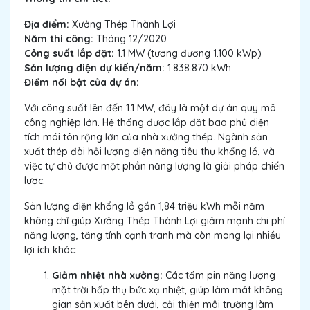
Địa điểm:
Xưởng Thép Thành Lợi
Năm thi công:
Tháng 12/2020
Công suất lắp đặt:
1.1 MW (tương đương 1.100 kWp)
Sản lượng điện dự kiến/năm:
1.838.870 kWh
Điểm nổi bật của dự án:
Với công suất lên đến 1.1 MW, đây là một dự án quy mô
công nghiệp lớn. Hệ thống được lắp đặt bao phủ diện
tích mái tôn rộng lớn của nhà xưởng thép. Ngành sản
xuất thép đòi hỏi lượng điện năng tiêu thụ khổng lồ, và
việc tự chủ được một phần năng lượng là giải pháp chiến
lược.
Sản lượng điện khổng lồ gần 1,84 triệu kWh mỗi năm
không chỉ giúp Xưởng Thép Thành Lợi giảm mạnh chi phí
năng lượng, tăng tính cạnh tranh mà còn mang lại nhiều
lợi ích khác:
Giảm nhiệt nhà xưởng:
Các tấm pin năng lượng
mặt trời hấp thụ bức xạ nhiệt, giúp làm mát không
gian sản xuất bên dưới, cải thiện môi trường làm