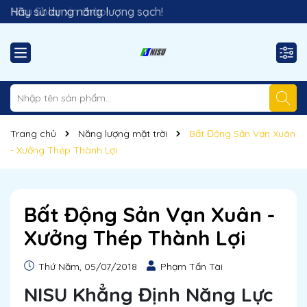
Nisu Solar xin chào!
Hãy sử dụng năng lượng sạch!
Trang chủ
Năng lượng mặt trời
Bất Động Sản Vạn Xuân
- Xưởng Thép Thành Lợi
Bất Động Sản Vạn Xuân -
Xưởng Thép Thành Lợi
Thứ Năm, 05/07/2018
Phạm Tấn Tài
NISU Khẳng Định Năng Lực