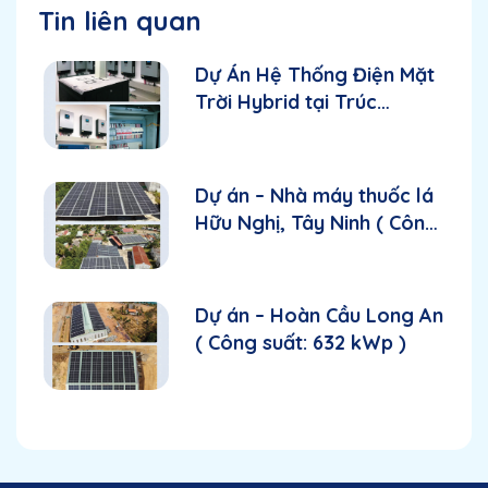
Tin liên quan
Dự Án Hệ Thống Điện Mặt
Trời Hybrid tại Trúc
Nghinh Phong: Giải Pháp
Năng Lượng Đảm Bảo và
Bền Vững
Dự án – Nhà máy thuốc lá
Hữu Nghị, Tây Ninh ( Công
suất: 434 kWp )
Dự án – Hoàn Cầu Long An
( Công suất: 632 kWp )